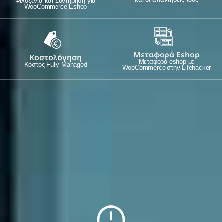
Φιλοξενία και Συντήρηση για
WooCommerce Eshop
Μεταφορά Eshop
Κοστολόγηση
Μεταφορά eshop με
Κόστος Fully Managed
WooCommerce στην Lifehacker