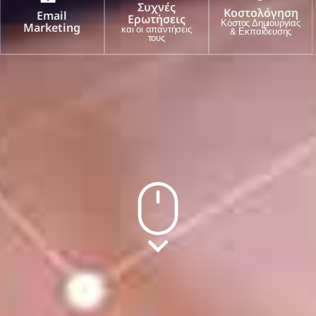
Συχνές
Κοστολόγηση
Email
Ερωτήσεις
Κόστος Δημιουργίας
Marketing
και οι απαντήσεις
& Εκπαίδευσης
τους